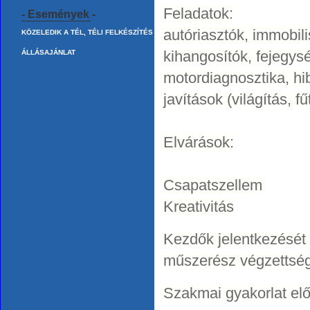
Feladatok:
- Események -
autóriasztók, immobil
KÖZELEDIK A TÉL, TÉLI FELKÉSZÍTÉS
kihangosítók, fejegysé
ÁLLÁSAJÁNLAT
motordiagnosztika, hib
javítások (világítás, f
Elvárások:
Csapatszellem
Kreativitás
Kezdők jelentkezését i
műszerész végzettség
Szakmai gyakorlat elő