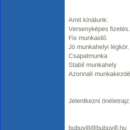
Amit kínálunk:
Versenyképes fizetés.
Fix munkaidő.
Jó munkahelyi légkör.
Csapatmunka
Stabil munkahely
Azonnali munkakezd
Jelentkezni önéletrajz
bubuvill@bubuvill.hu