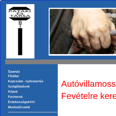
.
Szerviz
Főoldal
Autóvillamossá
Kapcsolat - nyitvatartás
Szolgáltatások
Képek
Fevételre ker
Partnerek
Érdekességek###
Munkatársaink